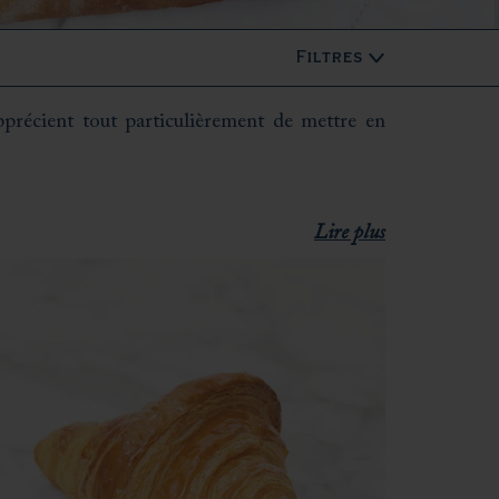
Filtres
apprécient tout particulièrement de mettre en
 unes que les autres.
Lire plus
les goûts les plus exigeants.
e pain au chocolat, toutes les audaces et toutes
 nos boutiques de Dives-sur-Mer, Cabourg et