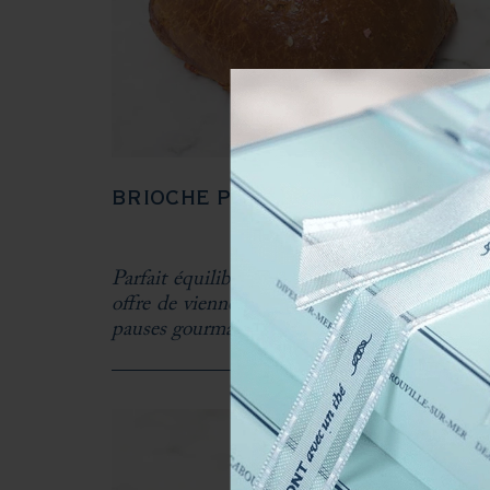
BRIOCHE PRALINE
Parfait équilibre de saveurs authentiques, not
offre de viennoiseries saura sublimer toutes v
pauses gourmandes.