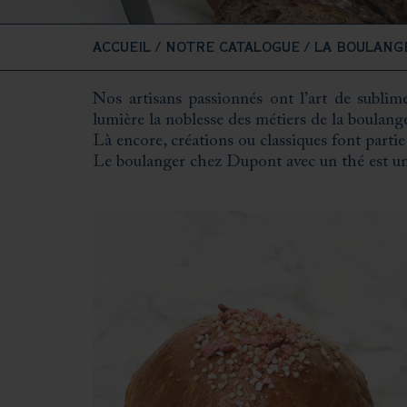
ACCUEIL
/
NOTRE CATALOGUE
/
LA BOULANGE
Nos artisans passionnés ont l’art de sublime
lumière la noblesse des métiers de la boulanger
Là encore, créations ou classiques font parti
Le boulanger chez Dupont avec un thé est un a
Il n’a de cesse de prouver son talent en propo
Le pain fagot, le bûcheron, le pain à la châtai
Les viennoiseries sont traitées avec la même o
Le pain aux raisins tout juste sorti du four, l
les formes envahissent quotidiennement com
Trouville-sur-Mer.