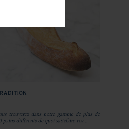
RADITION
ous trouverez dans notre gamme de plus de
0 pains différents de quoi satisfaire vos...