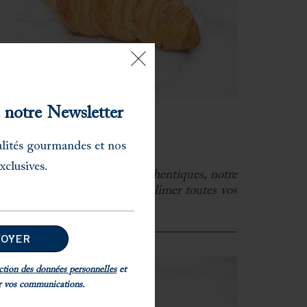
×
à notre Newsletter
ROISSANT
alités gourmandes et nos
xclusives.
arfait équilibre de saveurs authentiques, notre
ffre de viennoiseries saura sublimer toutes vos
auses gourmandes
ction des données personnelles
et
ir vos communications.