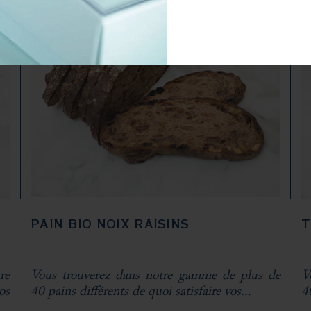
PAIN BIO NOIX RAISINS
T
re
Vous trouverez dans notre gamme de plus de
V
os
40 pains différents de quoi satisfaire vos...
4