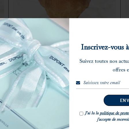
Inscrivez-vous 
BRIOCHE TÊTE
C
Suivez toutes nos actu
offres e
re
Parfait équilibre de saveurs authentiques, notre
P
os
offre de viennoiseries saura sublimer toutes vos
o
pauses gourmandes
p
J'ai lu la
politique de prote
j'accepte de recevo