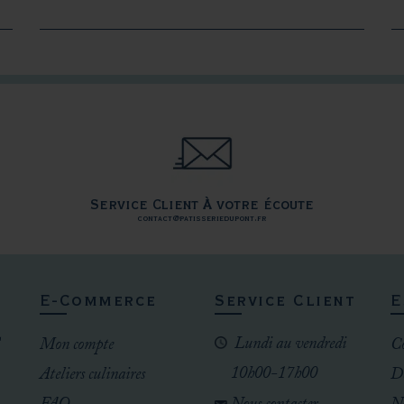
Service Client À votre écoute
contact@patisseriedupont.fr
E-Commerce
Service Client
E
Lundi au vendredi
Mon compte
Co
10h00-17h00
Ateliers culinaires
D