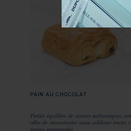
PAIN AU CHOCOLAT
Parfait équilibre de saveurs authentiques, not
offre de viennoiseries saura sublimer toutes v
pauses gourmandes