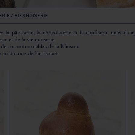
RIE / VIENNOISERIE
r la pâtisserie, la chocolaterie et la confiserie mais ils 
ie et de la viennoiserie.
e des incontournables de la Maison.
ristocrate de l’artisanat.
sant près de 40 variétés de pains toutes plus savoureuses les
gne, le pain aux raisins et aux noisettes… de quoi satisfaire 
bsession du résultat parfait.
e croissant sublime, la brioche aux pralines exquise, le tendr
ptoirs et panières et sont à découvrir absolument dans